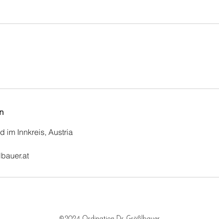
n
d im Innkreis, Austria
bauer.at
©2024 Ordination Dr. Größlbauer.